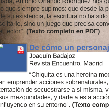
nada, Antonio Orlando Rodríguez nos g
lo que siempre supimos: que desde la pr
de su existencia, la escritura no ha sid
solitario, sino un juego que precisa com
el lector”.
(Texto completo en PDF)
De cómo un personaje
Joaquín Badajoz
Revista Encuentro, Madrid
“Chiquita es una heroína mod
en emprender acciones sobrenaturales, 
tentación de secuestrarse a sí misma, v
sus mezquindades, y darle a esta acción
influyendo en su entorno”.
(Texto comp