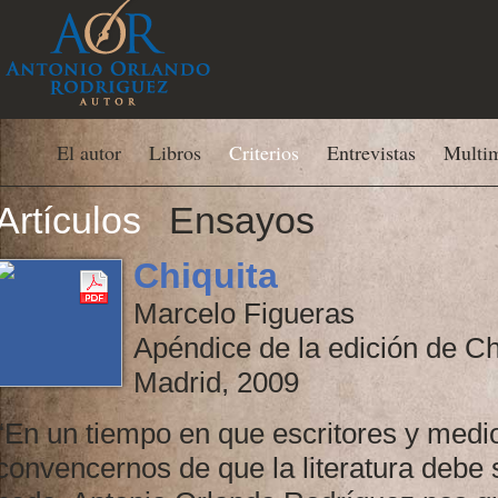
El autor
Libros
Criterios
Entrevistas
Multi
Artículos
Ensayos
Chiquita
Marcelo Figueras
Apéndice de la edición de Chi
Madrid, 2009
“En un tiempo en que escritores y medi
convencernos de que la literatura debe 