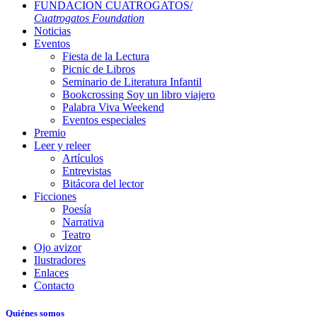
FUNDACION CUATROGATOS/
Cuatrogatos Foundation
Noticias
Eventos
Fiesta de la Lectura
Picnic de Libros
Seminario de Literatura Infantil
Bookcrossing Soy un libro viajero
Palabra Viva Weekend
Eventos especiales
Premio
Leer y releer
Artículos
Entrevistas
Bitácora del lector
Ficciones
Poesía
Narrativa
Teatro
Ojo avizor
Ilustradores
Enlaces
Contacto
Quiénes somos