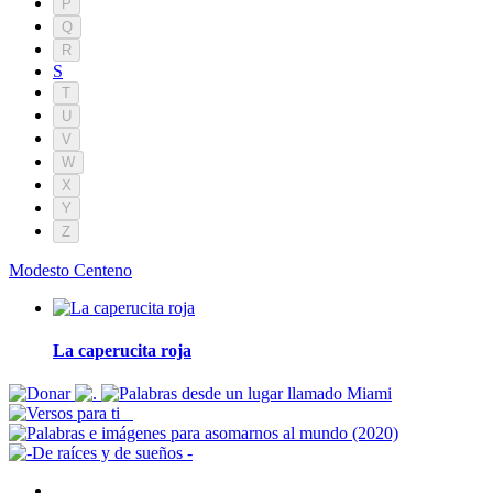
P
Q
R
S
T
U
V
W
X
Y
Z
Modesto Centeno
La caperucita roja