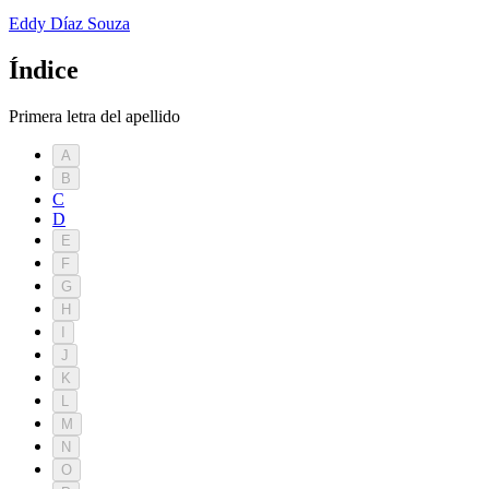
Eddy Dí­az Souza
Índice
Primera letra del apellido
A
B
C
D
E
F
G
H
I
J
K
L
M
N
O