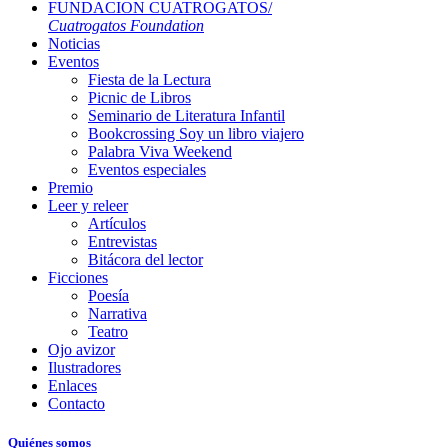
FUNDACION CUATROGATOS/
Cuatrogatos Foundation
Noticias
Eventos
Fiesta de la Lectura
Picnic de Libros
Seminario de Literatura Infantil
Bookcrossing Soy un libro viajero
Palabra Viva Weekend
Eventos especiales
Premio
Leer y releer
Artículos
Entrevistas
Bitácora del lector
Ficciones
Poesía
Narrativa
Teatro
Ojo avizor
Ilustradores
Enlaces
Contacto
Quiénes somos