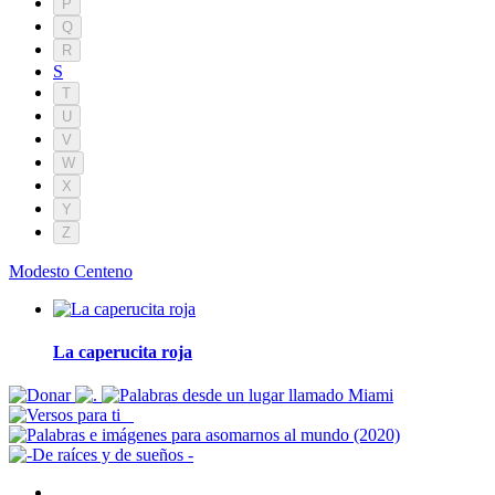
P
Q
R
S
T
U
V
W
X
Y
Z
Modesto Centeno
La caperucita roja