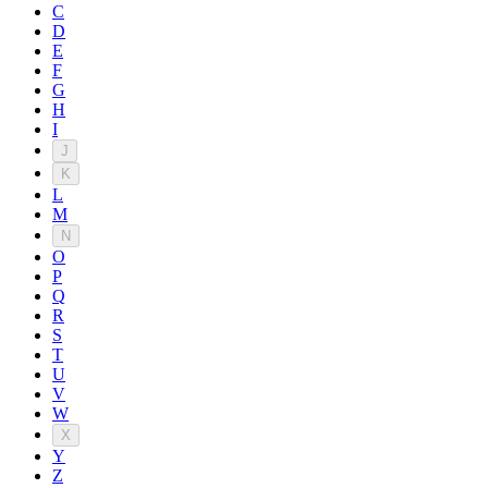
C
D
E
F
G
H
I
J
K
L
M
N
O
P
Q
R
S
T
U
V
W
X
Y
Z