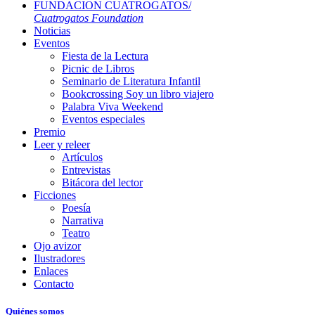
FUNDACION CUATROGATOS/
Cuatrogatos Foundation
Noticias
Eventos
Fiesta de la Lectura
Picnic de Libros
Seminario de Literatura Infantil
Bookcrossing Soy un libro viajero
Palabra Viva Weekend
Eventos especiales
Premio
Leer y releer
Artículos
Entrevistas
Bitácora del lector
Ficciones
Poesía
Narrativa
Teatro
Ojo avizor
Ilustradores
Enlaces
Contacto
Quiénes somos