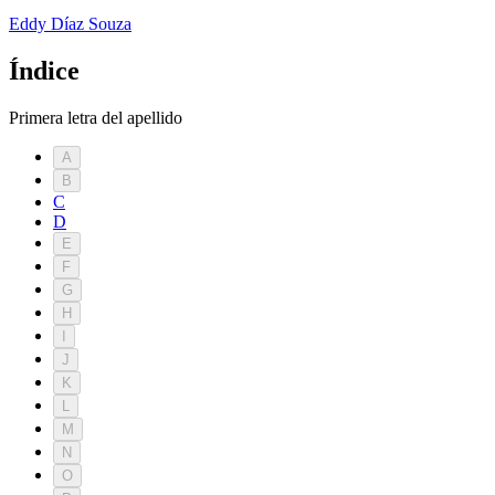
Eddy Dí­az Souza
Índice
Primera letra del apellido
A
B
C
D
E
F
G
H
I
J
K
L
M
N
O