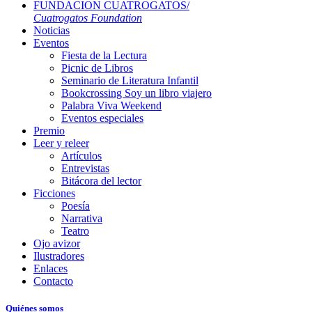
FUNDACION CUATROGATOS/
Cuatrogatos Foundation
Noticias
Eventos
Fiesta de la Lectura
Picnic de Libros
Seminario de Literatura Infantil
Bookcrossing Soy un libro viajero
Palabra Viva Weekend
Eventos especiales
Premio
Leer y releer
Artículos
Entrevistas
Bitácora del lector
Ficciones
Poesía
Narrativa
Teatro
Ojo avizor
Ilustradores
Enlaces
Contacto
Quiénes somos