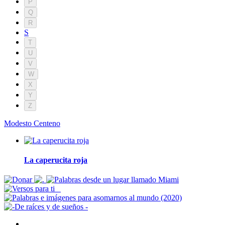
P
Q
R
S
T
U
V
W
X
Y
Z
Modesto Centeno
La caperucita roja