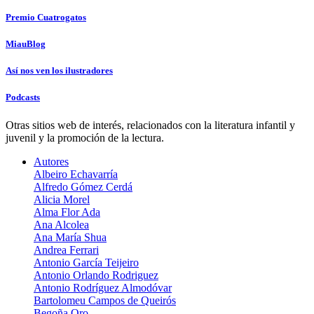
Premio Cuatrogatos
MiauBlog
Así nos ven los ilustradores
Podcasts
Otras sitios web de interés, relacionados con la literatura infantil y
juvenil y la promoción de la lectura.
Autores
Albeiro Echavarría
Alfredo Gómez Cerdá
Alicia Morel
Alma Flor Ada
Ana Alcolea
Ana María Shua
Andrea Ferrari
Antonio García Teijeiro
Antonio Orlando Rodriguez
Antonio Rodrí­guez Almodóvar
Bartolomeu Campos de Queirós
Begoña Oro