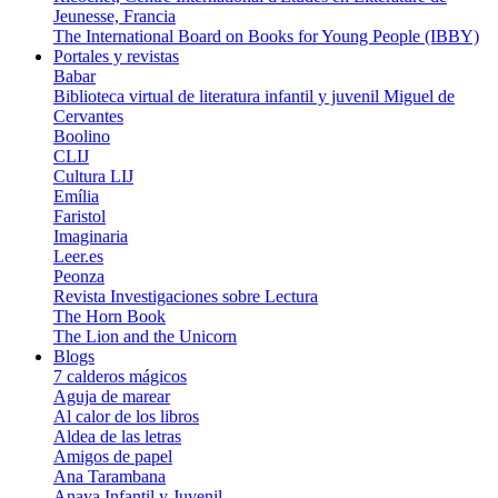
Jeunesse, Francia
The International Board on Books for Young People (IBBY)
Portales y revistas
Babar
Biblioteca virtual de literatura infantil y juvenil Miguel de
Cervantes
Boolino
CLIJ
Cultura LIJ
Emí­lia
Faristol
Imaginaria
Leer.es
Peonza
Revista Investigaciones sobre Lectura
The Horn Book
The Lion and the Unicorn
Blogs
7 calderos mágicos
Aguja de marear
Al calor de los libros
Aldea de las letras
Amigos de papel
Ana Tarambana
Anaya Infantil y Juvenil