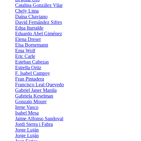
Catalina González Vilar
Chely Lima
Daí­na Chaviano
David Fernández Sifres
Edna Iturralde
Eduardo Abel Giménez
Elena Dreser
Elsa Bornemann
Ema Wolf
Eric Carle
Esteban Cabezas
Estrella Ortiz
F. Isabel Campoy
Fran Pintadera
Francisco Leal Quevedo
Gabriel Janer Manila
Gabriela Keselman
Gonzalo Moure
Irene Vasco
Isabel Mesa
Jaime Alfonso Sandoval
Jordi Sierra i Fabra
Jorge Luján
Jorge Luján