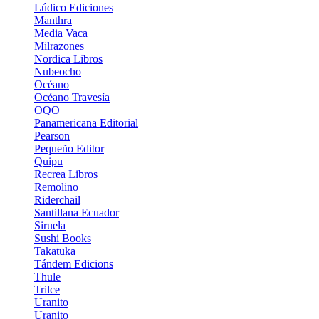
Lúdico Ediciones
Manthra
Media Vaca
Milrazones
Nordica Libros
Nubeocho
Océano
Océano Travesí­a
OQO
Panamericana Editorial
Pearson
Pequeño Editor
Quipu
Recrea Libros
Remolino
Riderchail
Santillana Ecuador
Siruela
Sushi Books
Takatuka
Tándem Edicions
Thule
Trilce
Uranito
Uranito