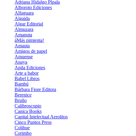
Adriana Hidalgo Pí­pala
Alboroto Ediciones
Alfaguara
Algaida
Algar Editorial
Almuzara
Amanuta
áMás pimienta!
Amauta
Amigos de papel
Amuense
Anaya
Apila Ediciones
Arte a babor
Babel Libros
Bambú
Bárbara Fiore Editora
Berenice
Bruño
Calibroscopio
Canica Books
Capital Intelectual Aerolitos
Cinco Puntos Press
Colihue
Corimbo