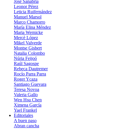
José Sanabria
Leonor Pérez
Leticia Ruifernández
Manuel Marsol
Marco Chamorro
María Elina Méndez
Maria Wernicke
Mercè López
Mikel Valverde
Montse Gisbert
Natalia Colombo
Núria Feijoó
Raúl Sagospe
Rebeca Dautremer
Rocío Parra Parra
Roger Ycaza
Santiago Guevara
Teresa Novoa
Valeria Gallo
Wen Hsu Chen
Ximena García
Yael Frankel
Editoriales
A buen paso
Abran cancha