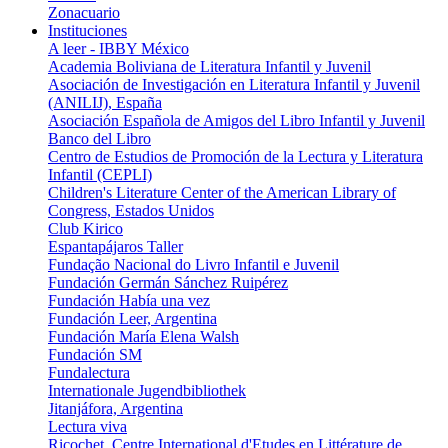
Zonacuario
Instituciones
A leer - IBBY México
Academia Boliviana de Literatura Infantil y Juvenil
Asociación de Investigación en Literatura Infantil y Juvenil
(ANILIJ), España
Asociación Española de Amigos del Libro Infantil y Juvenil
Banco del Libro
Centro de Estudios de Promoción de la Lectura y Literatura
Infantil (CEPLI)
Children's Literature Center of the American Library of
Congress, Estados Unidos
Club Kirico
Espantapájaros Taller
Fundação Nacional do Livro Infantil e Juvenil
Fundación Germán Sánchez Ruipérez
Fundación Habí­a una vez
Fundación Leer, Argentina
Fundación María Elena Walsh
Fundación SM
Fundalectura
Internationale Jugendbibliothek
Jitanjáfora, Argentina
Lectura viva
Ricochet, Centre International d'Etudes en Littérature de