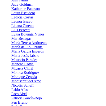
Juan Farias
Judy Goldman
Katherine Paterson
Laura Escudero
Ledicia Costas
Leonor Bravo
Liliana Cinetto
Luis Pescetti
Lygia Bojunga Nunes
Mar Benegas
Marí­a Teresa Andruetto
María del Sol Peralta
María García Esperón
María Jesús Jabato
Mauricio Paredes
Menena Cottin
Micaela Chirif
Monica Rodríguez
Monique Zepeda
Montserrat del Amo
Nicolás Schuff
Pablo Albo
Paco Abril
Patricia García-Rojo
Pep Bruno