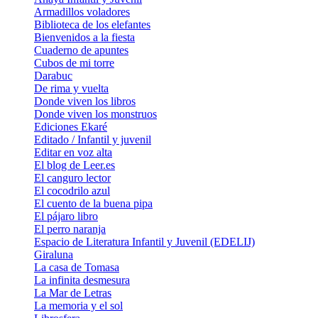
Armadillos voladores
Biblioteca de los elefantes
Bienvenidos a la fiesta
Cuaderno de apuntes
Cubos de mi torre
Darabuc
De rima y vuelta
Donde viven los libros
Donde viven los monstruos
Ediciones Ekaré
Editado / Infantil y juvenil
Editar en voz alta
El blog de Leer.es
El canguro lector
El cocodrilo azul
El cuento de la buena pipa
El pájaro libro
El perro naranja
Espacio de Literatura Infantil y Juvenil (EDELIJ)
Giraluna
La casa de Tomasa
La infinita desmesura
La Mar de Letras
La memoria y el sol