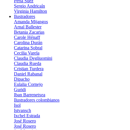
Perla Suez
Sergio Andricaí­n
Virginia Hamilton
Ilustradores
Amanda Mijangos
Arnal Ballester
Betania Zacarias
Carole Hénaff
Carolina Durán
Catarina Sobral
Cecilia Varela
Claudia Degliuomini
Claudia Rueda
Cristian Turdera
Daniel Rabanal
Dipacho
Eulalia Cornejo
Guridi
Iban Barrenetxea
Ilustradores colombianos
Isol
Istvansch
Ixchel Estrada
José Rosero
José Rosero