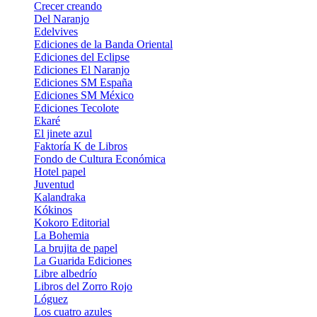
Crecer creando
Del Naranjo
Edelvives
Ediciones de la Banda Oriental
Ediciones del Eclipse
Ediciones El Naranjo
Ediciones SM España
Ediciones SM México
Ediciones Tecolote
Ekaré
El jinete azul
Faktorí­a K de Libros
Fondo de Cultura Económica
Hotel papel
Juventud
Kalandraka
Kókinos
Kokoro Editorial
La Bohemia
La brujita de papel
La Guarida Ediciones
Libre albedrí­o
Libros del Zorro Rojo
Lóguez
Los cuatro azules