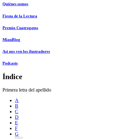
Quiénes somos
Fiesta de la Lectura
Premio Cuatrogatos
MiauBlog
Así nos ven los ilustradores
Podcasts
Índice
Primera letra del apellido
A
B
C
D
E
F
G