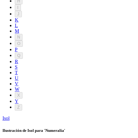
H
I
J
K
L
M
N
O
P
Q
R
S
T
U
V
W
X
Y
Z
Isol
Ilustración de Isol para 'Numeralia'