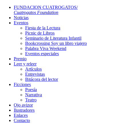
FUNDACION CUATROGATOS/
Cuatrogatos Foundation
Noticias
Eventos
Fiesta de la Lectura
Picnic de Libros
Seminario de Literatura Infantil
Bookcrossing Soy un libro viajero
Palabra Viva Weekend
Eventos especiales
Premio
Leer y releer
Artículos
Entrevistas
Bitácora del lector
Ficciones
Poesía
Narrativa
Teatro
Ojo avizor
Ilustradores
Enlaces
Contacto