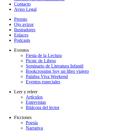
Contacto
Aviso Legal
Premio
Ojo avizor
Ilustradores
Enlaces
Podcasts
Eventos
Fiesta de la Lectura
Picnic de Libros
Seminario de Literatura Infantil
Bookcrossing Soy un libro viajero
Palabra Viva Weekend
Eventos especiales
Leer y releer
Artículos
Entrevistas
Bitácora del lector
Ficciones
Poesía
Narrativa