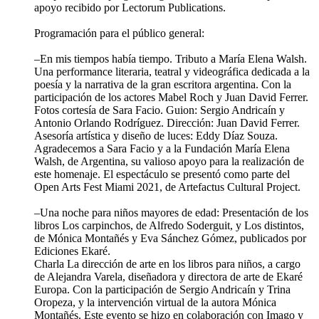
apoyo recibido por Lectorum Publications.
Programación para el público general:
–En mis tiempos había tiempo. Tributo a María Elena Walsh.
Una performance literaria, teatral y videográfica dedicada a la
poesía y la narrativa de la gran escritora argentina. Con la
participación de los actores Mabel Roch y Juan David Ferrer.
Fotos cortesía de Sara Facio. Guion: Sergio Andricaín y
Antonio Orlando Rodríguez. Dirección: Juan David Ferrer.
Asesoría artística y diseño de luces: Eddy Díaz Souza.
Agradecemos a Sara Facio y a la Fundación María Elena
Walsh, de Argentina, su valioso apoyo para la realización de
este homenaje. El espectáculo se presentó como parte del
Open Arts Fest Miami 2021, de Artefactus Cultural Project.
–Una noche para niños mayores de edad: Presentación de los
libros Los carpinchos, de Alfredo Soderguit, y Los distintos,
de Mónica Montañés y Eva Sánchez Gómez, publicados por
Ediciones Ekaré.
Charla La dirección de arte en los libros para niños, a cargo
de Alejandra Varela, diseñadora y directora de arte de Ekaré
Europa. Con la participación de Sergio Andricaín y Trina
Oropeza, y la intervención virtual de la autora Mónica
Montañés. Este evento se hizo en colaboración con Imago y